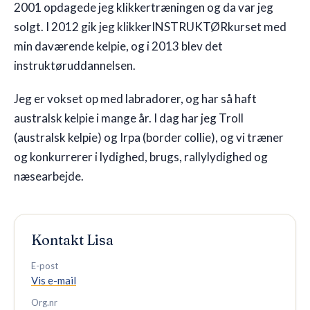
2001 opdagede jeg klikkertræningen og da var jeg
solgt. I 2012 gik jeg klikkerINSTRUKTØRkurset med
🇩🇰
DK
min daværende kelpie, og i 2013 blev det
instruktøruddannelsen.
Jeg er vokset op med labradorer, og har så haft
australsk kelpie i mange år. I dag har jeg Troll
(australsk kelpie) og Irpa (border collie), og vi træner
og konkurrerer i lydighed, brugs, rallylydighed og
næsearbejde.
Kontakt
Lisa
E-post
Vis e-mail
Org.nr