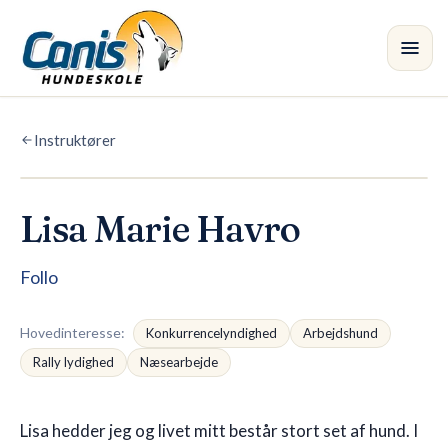
Spring til hovedindholdet
Instruktører
Kursus
Afdelinger
Lisa Marie Havro
Instruktører
•
Follo
Butik
Hovedinteresse
:
Konkurrencelyn­dighed
Arbejdshund
Blog
Rally lydighed
Næsearbejde
Lisa hedder jeg og livet mitt består stort set af hund. I