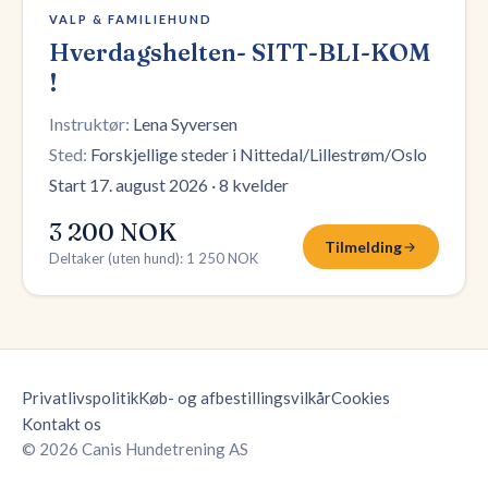
12 plasser igjen
VALP & FAMILIEHUND
Hverdagshelten- SITT-BLI-KOM
!
Instruktør:
Lena Syversen
Sted:
Forskjellige steder i Nittedal/Lillestrøm/Oslo
Start 17. august 2026
·
8 kvelder
3 200 NOK
Tilmelding
Deltaker (uten hund)
:
1 250 NOK
Privatlivspolitik
Køb- og afbestillingsvilkår
Cookies
Kontakt os
© 2026 Canis Hundetrening AS