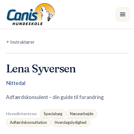
Spring til hovedindholdet
Instruktører
Kursus
Afdelinger
Lena Syversen
Instruktører
•
Nittedal
Butik
Adfærdskonsulent – din guide til forandring
Blog
Hovedinteresse
:
Specialsøg
Næsearbejde
Adfærdskonsultation
Hverdagslydighed