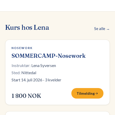
Kurs hos
Lena
Se alle →
Påmelding stengt
NOSEWORK
SOMMERCAMP-Nosework
Instruktør:
Lena Syversen
Sted:
Nittedal
Start 14. juli 2026
·
3 kvelder
Tilmelding
1 800 NOK