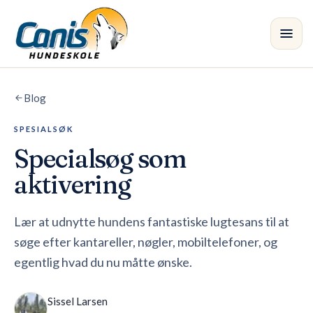
Spring til hovedindholdet
Blog
Kursus
SPESIALSØK
Afdelinger
Specialsøg som
Instruktører
aktivering
Butik
Lær at udnytte hundens fantastiske lugtesans til at
søge efter kantareller, nøgler, mobiltelefoner, og
Blog
•
egentlig hvad du nu måtte ønske.
Sissel Larsen