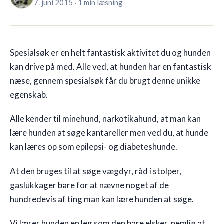
7. juni 2015
·
1 min læsning
🇩🇰
DK
Spesialsøk er en helt fantastisk aktivitet du og hunden
kan drive på med. Alle ved, at hunden har en fantastisk
næse, gennem spesialsøk får du brugt denne unikke
egenskab.
Alle kender til minehund, narkotikahund, at man kan
lære hunden at søge kantareller men ved du, at hunde
kan læres op som epilepsi- og diabeteshunde.
At den bruges til at søge vægdyr, råd i stolper,
gaslukkager bare for at nævne noget af de
hundredevis af ting man kan lære hunden at søge.
Vi lærer hunden en leg som den bare elsker, nemlig at